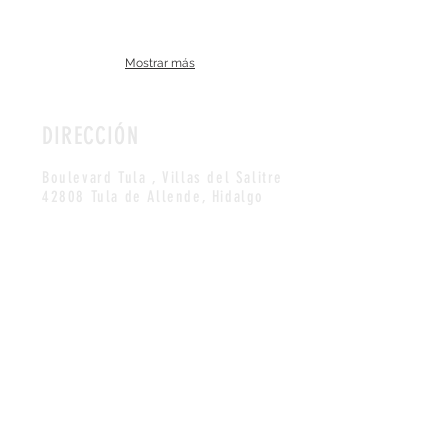
Mostrar más
DIRECCIÓN
Boulevard Tula , Villas del Salitre
42808 Tula de Allende, Hidalgo
HORARIO
TODOS LOS DÍAS
10AM-10PM
CONTACTO